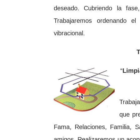
deseado. Cubriendo la fase,
Trabaja
remos ordenando el
vibracional.
“
Limpi
Trabaj
que pr
Fama, Relaciones, Familia, S
amigos. Realizaremos un acop