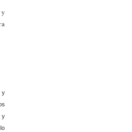
 y
ra
 y
os
)
y
lo