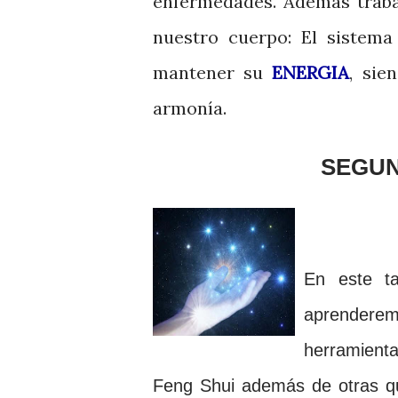
enfermedades.
Además traba
nuestro cuerpo: El sistema
mantener su
ENERGIA
, sie
armonía.
SEGUN
En
este ta
aprenderem
herramient
Feng Shui además d
e otras
q