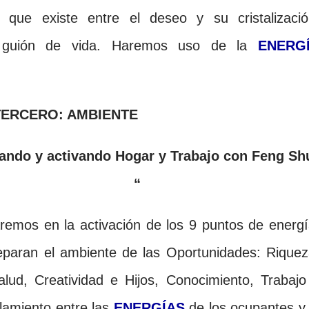
 que existe entre el deseo y su cristalizació
 guión de vida. Haremos uso de la
ENERG
TERCERO: AMBIENTE
ando y activando Hogar y Trabajo con Feng Sh
“
arem
os en la activación de los 9
puntos de energí
eparan el ambiente
de las Opo
rtunidades: Riquez
alud, C
reatividad e Hijos, Conocimiento, Trabajo
lamiento entre las
ENERGÍAS
de los ocupantes y 