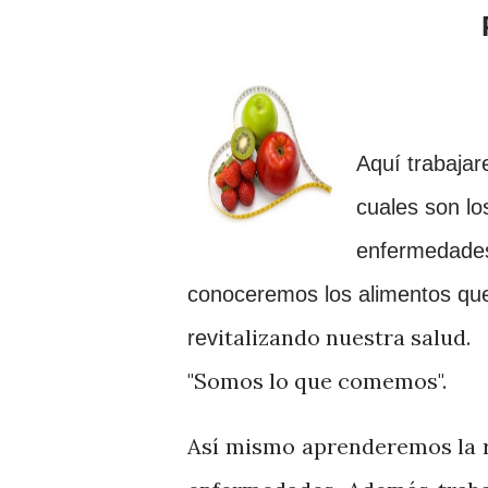
A
qu
í trab
a
ja
cuales son l
enfermedades 
conoceremos los alimentos
qu
italizando nuestra salud.
rev
"Somos lo que comemos"
.
Así mism
o aprenderemos la r