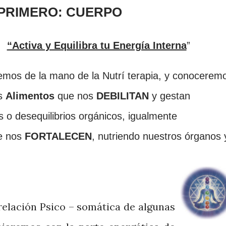
PRIMERO:
CUERPO
“Activa y Equilibra tu Energía Interna
”
remos de la mano de
l
a Nutrí
terapia, y conocerem
os
Alimentos
que nos
DEBI
LIT
AN
y gestan
o desequilibrios orgánicos, igualm
ente
e nos
FORTALECEN
, nutriendo nuestros órganos 
elación Psico – somática de algunas