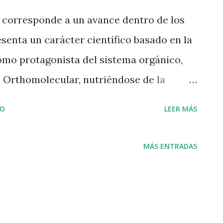
, corresponde a un avance dentro de los
senta un carácter científico basado en la
como protagonista del sistema orgánico,
 Orthomolecular, nutriéndose de la
e la nutrición cualificados en las últimas
IO
LEER MÁS
 C. Kousmine y el Dr. J. Fradin, la
Seignalet, y sobre todo la concretización
MÁS ENTRADAS
 del Dr. Claude Lagarde, creador de este
Cuando nos referimos al carácter
fundamentos se respetan las experiencias y
ada a la nutrición de precursores como