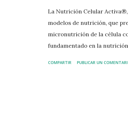
a
La Nutrición Celular Activa®
s
modelos de nutrición, que pre
micronutrición de la célula 
fundamentado en la nutrición
experiencia de profesionales d
COMPARTIR
PUBLICAR UN COMENTAR
décadas, que van desde la Dra.
aportación científica de Jean 
conceptual en micronutrición
nuevo concepto nutricional. 
científico, es porque en sus 
estudios en bioquímica aplic