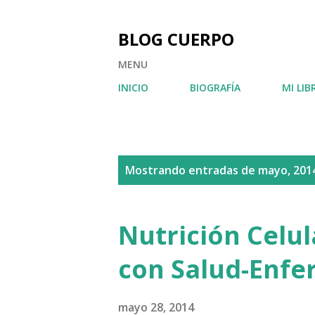
BLOG CUERPO
MENU
INICIO
BIOGRAFÍA
MI LIB
E
Mostrando entradas de mayo, 201
n
t
Nutrición Celula
r
con Salud-Enf
a
d
mayo 28, 2014