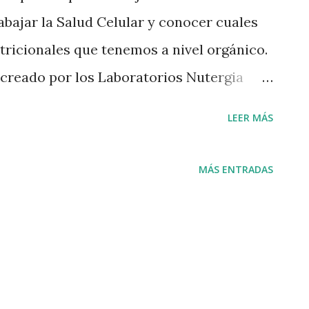
rabajar la Salud Celular y conocer cuales
tricionales que tenemos a nivel orgánico.
 creado por los Laboratorios Nutergia
nicos, experimentales en sinergia con
LEER MÁS
en la salud, han podido crear un
uede evaluar variables de comportamiento
MÁS ENTRADAS
y se puede conocer edos excesos y defectos
 hábitos alimentarios de una persona. ..
 tecnología podemos acceder de una
a tranquilidad de su hogar, a
FIL BIONUTRICIONAL y recibir un