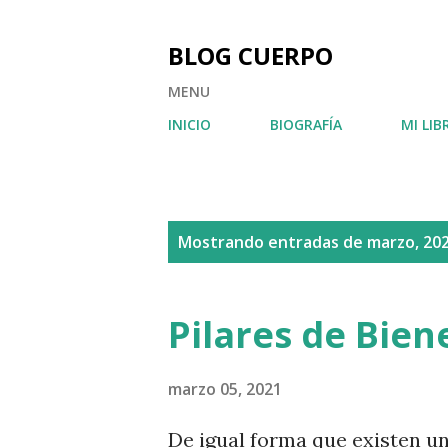
BLOG CUERPO
MENU
INICIO
BIOGRAFÍA
MI LIB
E
Mostrando entradas de marzo, 20
n
t
Pilares de Bien
r
a
marzo 05, 2021
d
De igual forma que existen un