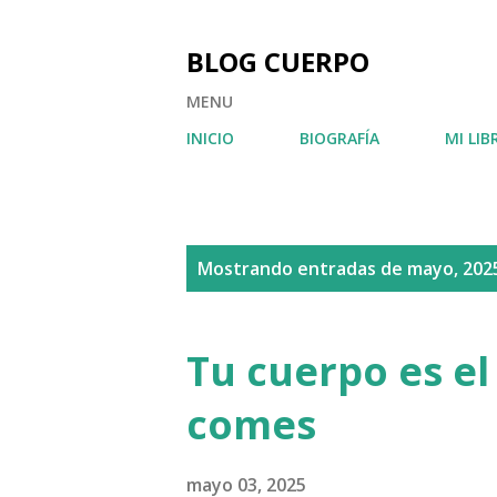
BLOG CUERPO
MENU
INICIO
BIOGRAFÍA
MI LIB
E
Mostrando entradas de mayo, 202
n
t
Tu cuerpo es el 
r
comes
a
d
mayo 03, 2025