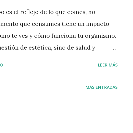
 es el reflejo de lo que comes, no
imento que consumes tiene un impacto
cómo te ves y cómo funciona tu organismo.
estión de estética, sino de salud y
la de tu cuerpo se construye con lo que
IO
LEER MÁS
sta tu piel, pasando por tus órganos. Si
da procesada, rica en azúcares refinados
MÁS ENTRADAS
a disminuirá, tu piel puede mostrar signos
 y tus sistemas no funcionarán de
io, una alimentación balanceada, rica en
agras, grasas saludables y carbohidratos