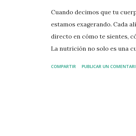
a
Cuando decimos que tu cuerpo
s
estamos exagerando. Cada al
directo en cómo te sientes, 
La nutrición no solo es una cu
bienestar integral. Cada célu
COMPARTIR
PUBLICAR UN COMENTAR
consumes, desde tus huesos ha
alimentas tu cuerpo con comi
y grasas saturadas, tu energí
de envejecimiento prematuro,
manera óptima. Por el contrar
frutas, verduras, proteínas m