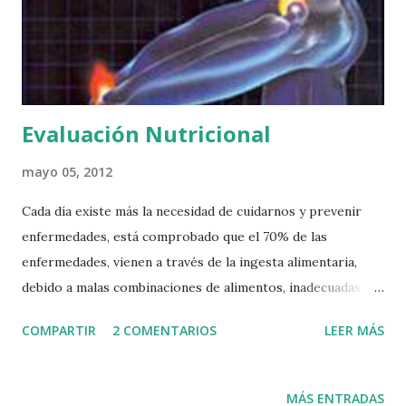
Evaluación Nutricional
mayo 05, 2012
Cada día existe más la necesidad de cuidarnos y prevenir
enfermedades, está comprobado que el 70% de las
enfermedades, vienen a través de la ingesta alimentaria,
debido a malas combinaciones de alimentos, inadecuadas
cocciones que implican una pérdida comprobada de
COMPARTIR
2 COMENTARIOS
LEER MÁS
nutrientes, y también por la gran cantidad de tóxicos y
toxinas que los mismos productos alimenticios tienen y
generan en nuestro organismo, sin descartar que los
MÁS ENTRADAS