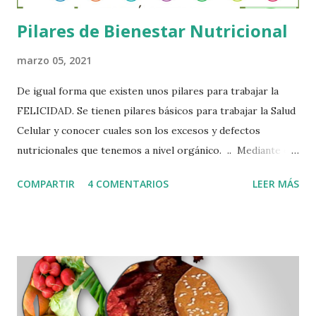
Pilares de Bienestar Nutricional
marzo 05, 2021
De igual forma que existen unos pilares para trabajar la
FELICIDAD. Se tienen pilares básicos para trabajar la Salud
Celular y conocer cuales son los excesos y defectos
nutricionales que tenemos a nivel orgánico. .. Mediante el
Sistema Iomet, creado por los Laboratorios Nutergia que
COMPARTIR
4 COMENTARIOS
LEER MÁS
han seguido patrones, clínicos, experimentales en sinergia
con varios aspectos que influyen en la salud, han podido
crear un cuestionario completo que puede evaluar variables
de comportamiento Nutricional a nivel celular, y se puede
conocer edos excesos y defectos nutricionales que generan
los hábitos alimentarios de una persona. .. Ahora bien,
hoy gracias a la tecnología podemos acceder de una manera