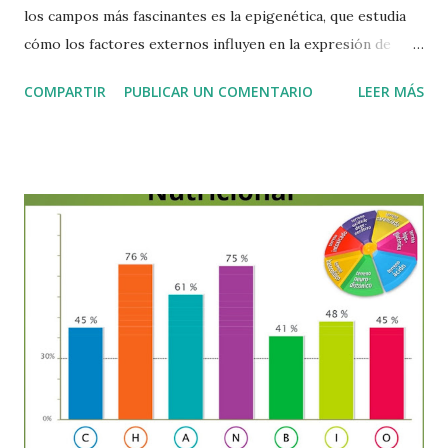
los campos más fascinantes es la epigenética, que estudia
cómo los factores externos influyen en la expresión de
nuestros genes. Las investigaciones han demostrado que
COMPARTIR
PUBLICAR UN COMENTARIO
LEER MÁS
solo entre un 5 y 10 % de nuestra salud depende de la
genética heredada, mientras que el 90 a 95 % restante está
determinado por el entorno y las circunstancias en las que
vivimos. Esto significa que, aunque nuestros genes sean “el
plano” de nuestro organismo, el medio ambiente es el que
decide en gran medida cómo se expresan. La epigenética
analiza precisamente esto: Cómo los genes se activan o
desactivan en diferentes etapas de la vida. La influencia de la
alimentación, los factores emocionales y los agentes
ambientales en la expresión genética. Conocer con
precisión estos factores nos otorga un enorme poder:
optimizar nuestra salud y prevenir enfermedades.
Modificando nuestros hábitos y nuestro entorn...