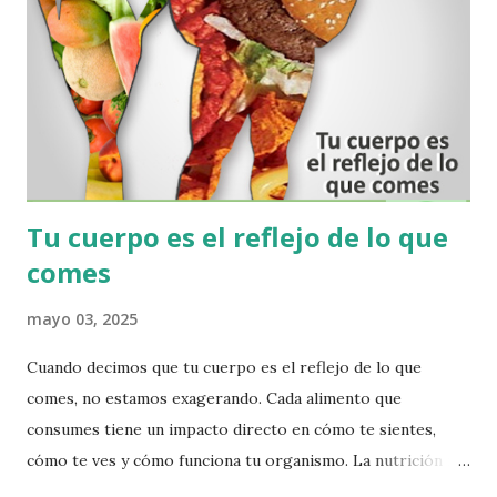
fácil y cómoda desde la tranquilidad de su hogar, a
este cuestionario de su PERFIL BIONUTRICIONAL y
recibir un resultado que se refleja en un Histograma
detallado, en donde muestra cómo evoluciona
metabólicamente su organismo, y cuáles son las afecciones
más direc...
Tu cuerpo es el reflejo de lo que
comes
mayo 03, 2025
Cuando decimos que tu cuerpo es el reflejo de lo que
comes, no estamos exagerando. Cada alimento que
consumes tiene un impacto directo en cómo te sientes,
cómo te ves y cómo funciona tu organismo. La nutrición no
solo es una cuestión de estética, sino de salud y bienestar