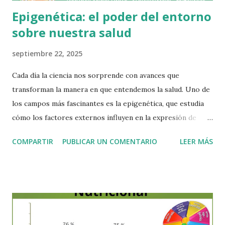
Epigenética: el poder del entorno
sobre nuestra salud
septiembre 22, 2025
Cada día la ciencia nos sorprende con avances que
transforman la manera en que entendemos la salud. Uno de
los campos más fascinantes es la epigenética, que estudia
cómo los factores externos influyen en la expresión de
nuestros genes. Las investigaciones han demostrado que
COMPARTIR
PUBLICAR UN COMENTARIO
LEER MÁS
solo entre un 5 y 10 % de nuestra salud depende de la
genética heredada, mientras que el 90 a 95 % restante está
determinado por el entorno y las circunstancias en las que
vivimos. Esto significa que, aunque nuestros genes sean “el
plano” de nuestro organismo, el medio ambiente es el que
decide en gran medida cómo se expresan. La epigenética