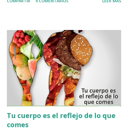
COMPARTIR
4 COMENTARIOS
LEER MÁS
han seguido patrones, clínicos, experimentales en sinergia
con varios aspectos que influyen en la salud, han podido
crear un cuestionario completo que puede evaluar variables
de comportamiento Nutricional a nivel celular, y se puede
conocer edos excesos y defectos nutricionales que generan
los hábitos alimentarios de una persona. .. Ahora bien,
hoy gracias a la tecnología podemos acceder de una manera
fácil y cómoda desde la tranquilidad de su hogar, a
este cuestionario de su PERFIL BIONUTRICIONAL y
recibir un resultado que se refleja en un Histograma
detallado, en donde muestra cómo evoluciona
metabólicamente su organismo, y cuáles son las afecciones
más direc...
Tu cuerpo es el reflejo de lo que
comes