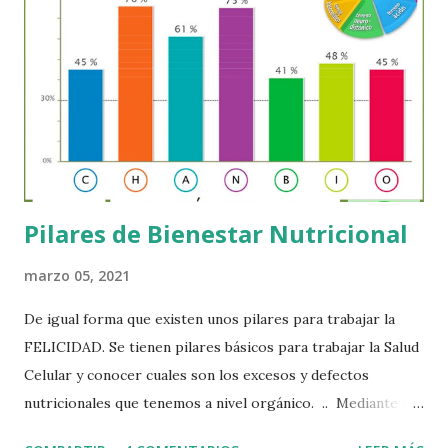
analiza precisamente esto: Cómo los genes se activan o
desactivan en diferentes etapas de la vida. La influencia de la
alimentación, los factores emocionales y los agentes
ambientales en la expresión genética. Conocer con
precisión estos factores nos otorga un enorme poder:
optimizar nuestra salud y prevenir enfermedades.
Modificando nuestros hábitos y nuestro entorn...
Pilares de Bienestar Nutricional
marzo 05, 2021
De igual forma que existen unos pilares para trabajar la
FELICIDAD. Se tienen pilares básicos para trabajar la Salud
Celular y conocer cuales son los excesos y defectos
nutricionales que tenemos a nivel orgánico. .. Mediante el
Sistema Iomet, creado por los Laboratorios Nutergia que