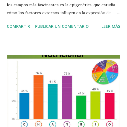
los campos más fascinantes es la epigenética, que estudia
cómo los factores externos influyen en la expresión de
nuestros genes. Las investigaciones han demostrado que
COMPARTIR
PUBLICAR UN COMENTARIO
LEER MÁS
solo entre un 5 y 10 % de nuestra salud depende de la
genética heredada, mientras que el 90 a 95 % restante está
determinado por el entorno y las circunstancias en las que
vivimos. Esto significa que, aunque nuestros genes sean “el
plano” de nuestro organismo, el medio ambiente es el que
decide en gran medida cómo se expresan. La epigenética
analiza precisamente esto: Cómo los genes se activan o
desactivan en diferentes etapas de la vida. La influencia de la
alimentación, los factores emocionales y los agentes
ambientales en la expresión genética. Conocer con
precisión estos factores nos otorga un enorme poder:
optimizar nuestra salud y prevenir enfermedades.
Modificando nuestros hábitos y nuestro entorn...