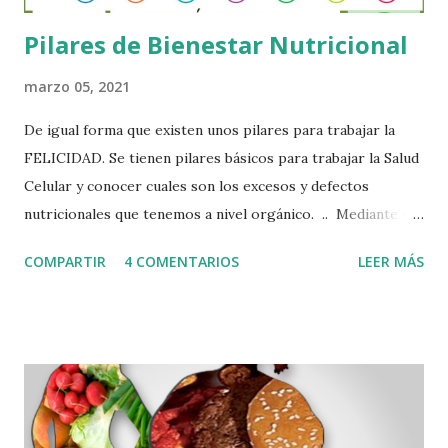
Pilares de Bienestar Nutricional
marzo 05, 2021
De igual forma que existen unos pilares para trabajar la
FELICIDAD. Se tienen pilares básicos para trabajar la Salud
Celular y conocer cuales son los excesos y defectos
nutricionales que tenemos a nivel orgánico. .. Mediante el
Sistema Iomet, creado por los Laboratorios Nutergia que
COMPARTIR
4 COMENTARIOS
LEER MÁS
han seguido patrones, clínicos, experimentales en sinergia
con varios aspectos que influyen en la salud, han podido
crear un cuestionario completo que puede evaluar variables
de comportamiento Nutricional a nivel celular, y se puede
conocer edos excesos y defectos nutricionales que generan
los hábitos alimentarios de una persona. .. Ahora bien,
hoy gracias a la tecnología podemos acceder de una manera