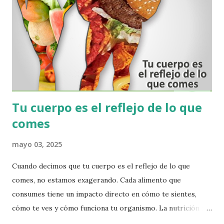
fácil y cómoda desde la tranquilidad de su hogar, a
este cuestionario de su PERFIL BIONUTRICIONAL y
recibir un resultado que se refleja en un Histograma
detallado, en donde muestra cómo evoluciona
metabólicamente su organismo, y cuáles son las afecciones
más direc...
Tu cuerpo es el reflejo de lo que
comes
mayo 03, 2025
Cuando decimos que tu cuerpo es el reflejo de lo que
comes, no estamos exagerando. Cada alimento que
consumes tiene un impacto directo en cómo te sientes,
cómo te ves y cómo funciona tu organismo. La nutrición no
solo es una cuestión de estética, sino de salud y bienestar