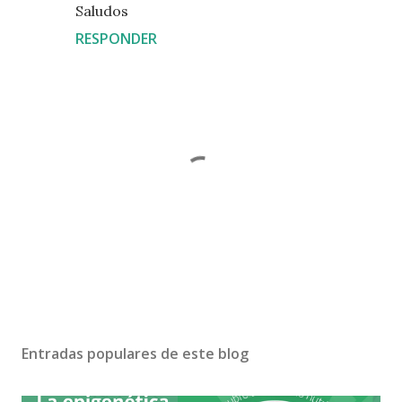
Saludos
RESPONDER
P
u
b
Entradas populares de este blog
l
i