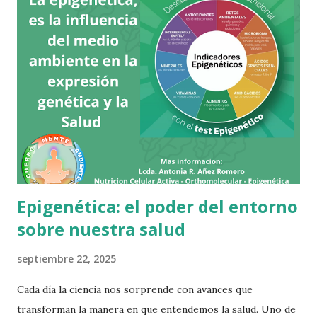
c
a
r
u
n
c
o
m
e
n
t
a
r
Epigenética: el poder del entorno
i
o
sobre nuestra salud
septiembre 22, 2025
Cada día la ciencia nos sorprende con avances que
transforman la manera en que entendemos la salud. Uno de