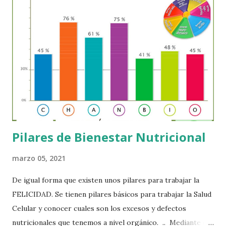
decide en gran medida cómo se expresan. La epigenética
analiza precisamente esto: Cómo los genes se activan o
desactivan en diferentes etapas de la vida. La influencia de la
alimentación, los factores emocionales y los agentes
ambientales en la expresión genética. Conocer con
precisión estos factores nos otorga un enorme poder:
optimizar nuestra salud y prevenir enfermedades.
Modificando nuestros hábitos y nuestro entorn...
Pilares de Bienestar Nutricional
marzo 05, 2021
De igual forma que existen unos pilares para trabajar la
FELICIDAD. Se tienen pilares básicos para trabajar la Salud
Celular y conocer cuales son los excesos y defectos
nutricionales que tenemos a nivel orgánico. .. Mediante el