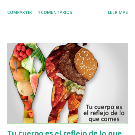
Sistema Iomet, creado por los Laboratorios Nutergia que
COMPARTIR
4 COMENTARIOS
LEER MÁS
han seguido patrones, clínicos, experimentales en sinergia
con varios aspectos que influyen en la salud, han podido
crear un cuestionario completo que puede evaluar variables
de comportamiento Nutricional a nivel celular, y se puede
conocer edos excesos y defectos nutricionales que generan
los hábitos alimentarios de una persona. .. Ahora bien,
hoy gracias a la tecnología podemos acceder de una manera
fácil y cómoda desde la tranquilidad de su hogar, a
este cuestionario de su PERFIL BIONUTRICIONAL y
recibir un resultado que se refleja en un Histograma
detallado, en donde muestra cómo evoluciona
metabólicamente su organismo, y cuáles son las afecciones
más direc...
Tu cuerpo es el reflejo de lo que