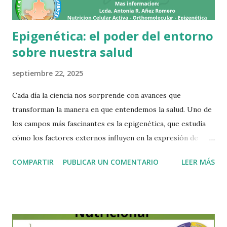
Epigenética: el poder del entorno
sobre nuestra salud
septiembre 22, 2025
Cada día la ciencia nos sorprende con avances que
transforman la manera en que entendemos la salud. Uno de
los campos más fascinantes es la epigenética, que estudia
cómo los factores externos influyen en la expresión de
nuestros genes. Las investigaciones han demostrado que
COMPARTIR
PUBLICAR UN COMENTARIO
LEER MÁS
solo entre un 5 y 10 % de nuestra salud depende de la
genética heredada, mientras que el 90 a 95 % restante está
determinado por el entorno y las circunstancias en las que
vivimos. Esto significa que, aunque nuestros genes sean “el
plano” de nuestro organismo, el medio ambiente es el que