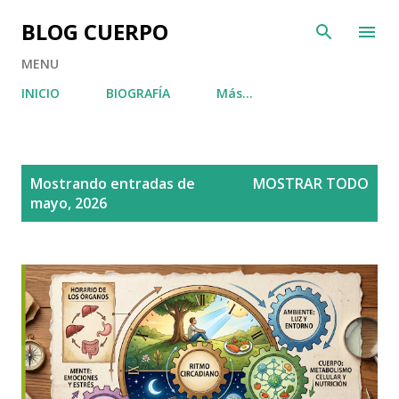
Ir al contenido principal
BLOG CUERPO
MENU
INICIO
BIOGRAFÍA
Más…
E
Mostrando entradas de
MOSTRAR TODO
n
mayo, 2026
t
r
a
d
a
s