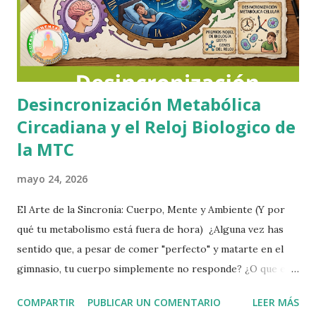
Desincronización Metabólica
Circadiana y el Reloj Biologico de
la MTC
mayo 24, 2026
​El Arte de la Sincronía: Cuerpo, Mente y Ambiente (Y por
qué tu metabolismo está fuera de hora) ​¿Alguna vez has
sentido que, a pesar de comer "perfecto" y matarte en el
gimnasio, tu cuerpo simplemente no responde? ¿O que el
cansancio te invade de día pero el insomnio te acecha de
COMPARTIR
PUBLICAR UN COMENTARIO
LEER MÁS
noche? ​Como Nutricionista Celular Activa, abordo la salud