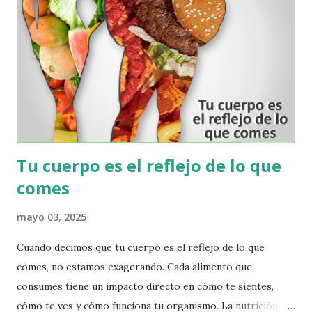
hoy gracias a la tecnología podemos acceder de una manera
fácil y cómoda desde la tranquilidad de su hogar, a
este cuestionario de su PERFIL BIONUTRICIONAL y
recibir un resultado que se refleja en un Histograma
detallado, en donde muestra cómo evoluciona
metabólicamente su organismo, y cuáles son las afecciones
más direc...
Tu cuerpo es el reflejo de lo que
comes
mayo 03, 2025
Cuando decimos que tu cuerpo es el reflejo de lo que
comes, no estamos exagerando. Cada alimento que
consumes tiene un impacto directo en cómo te sientes,
cómo te ves y cómo funciona tu organismo. La nutrición no