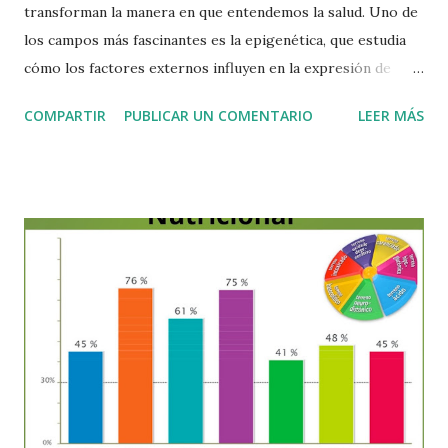
transforman la manera en que entendemos la salud. Uno de
los campos más fascinantes es la epigenética, que estudia
cómo los factores externos influyen en la expresión de
nuestros genes. Las investigaciones han demostrado que
COMPARTIR
PUBLICAR UN COMENTARIO
LEER MÁS
solo entre un 5 y 10 % de nuestra salud depende de la
genética heredada, mientras que el 90 a 95 % restante está
determinado por el entorno y las circunstancias en las que
vivimos. Esto significa que, aunque nuestros genes sean “el
plano” de nuestro organismo, el medio ambiente es el que
decide en gran medida cómo se expresan. La epigenética
analiza precisamente esto: Cómo los genes se activan o
desactivan en diferentes etapas de la vida. La influencia de la
alimentación, los factores emocionales y los agentes
ambientales en la expresión genética. Conocer con
precisión estos factores nos otorga un enorme poder:
optimizar nuestra salud y prevenir enfermedades.