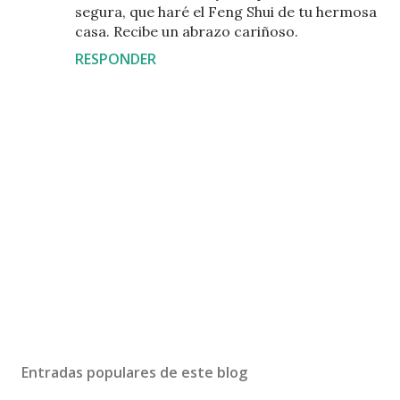
segura, que haré el Feng Shui de tu hermosa
casa. Recibe un abrazo cariñoso.
RESPONDER
P
u
b
Entradas populares de este blog
l