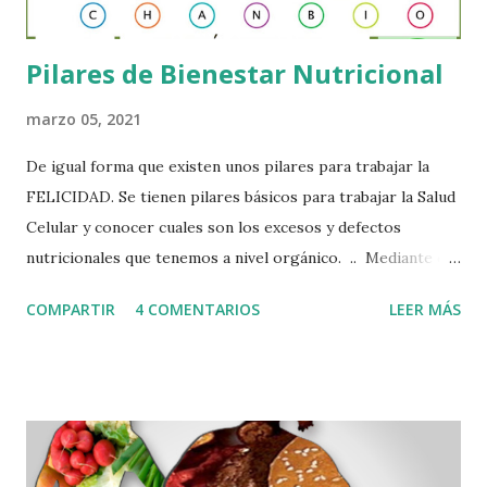
Modificando nuestros hábitos y nuestro entorn...
Pilares de Bienestar Nutricional
marzo 05, 2021
De igual forma que existen unos pilares para trabajar la
FELICIDAD. Se tienen pilares básicos para trabajar la Salud
Celular y conocer cuales son los excesos y defectos
nutricionales que tenemos a nivel orgánico. .. Mediante el
Sistema Iomet, creado por los Laboratorios Nutergia que
COMPARTIR
4 COMENTARIOS
LEER MÁS
han seguido patrones, clínicos, experimentales en sinergia
con varios aspectos que influyen en la salud, han podido
crear un cuestionario completo que puede evaluar variables
de comportamiento Nutricional a nivel celular, y se puede
conocer edos excesos y defectos nutricionales que generan
los hábitos alimentarios de una persona. .. Ahora bien,