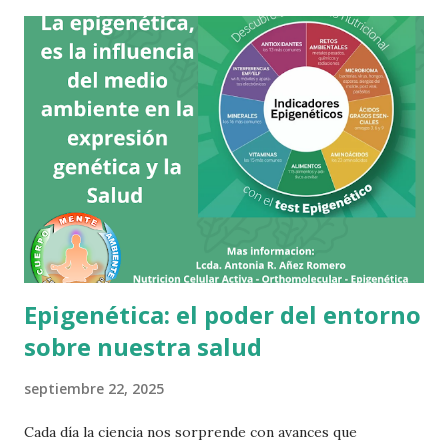
i
c
a
r
u
n
c
o
m
e
n
t
a
r
Epigenética: el poder del entorno
i
o
sobre nuestra salud
septiembre 22, 2025
Cada día la ciencia nos sorprende con avances que