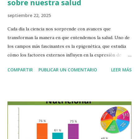
sobre nuestra salud
septiembre 22, 2025
Cada día la ciencia nos sorprende con avances que
transforman la manera en que entendemos la salud. Uno de
los campos más fascinantes es la epigenética, que estudia
cómo los factores externos influyen en la expresión de
nuestros genes. Las investigaciones han demostrado que
COMPARTIR
PUBLICAR UN COMENTARIO
LEER MÁS
solo entre un 5 y 10 % de nuestra salud depende de la
genética heredada, mientras que el 90 a 95 % restante está
determinado por el entorno y las circunstancias en las que
vivimos. Esto significa que, aunque nuestros genes sean “el
plano” de nuestro organismo, el medio ambiente es el que
decide en gran medida cómo se expresan. La epigenética
analiza precisamente esto: Cómo los genes se activan o
desactivan en diferentes etapas de la vida. La influencia de la