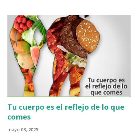
crear un cuestionario completo que puede evaluar variables
de comportamiento Nutricional a nivel celular, y se puede
conocer edos excesos y defectos nutricionales que generan
los hábitos alimentarios de una persona. .. Ahora bien,
hoy gracias a la tecnología podemos acceder de una manera
fácil y cómoda desde la tranquilidad de su hogar, a
este cuestionario de su PERFIL BIONUTRICIONAL y
recibir un resultado que se refleja en un Histograma
detallado, en donde muestra cómo evoluciona
metabólicamente su organismo, y cuáles son las afecciones
más direc...
Tu cuerpo es el reflejo de lo que
comes
mayo 03, 2025