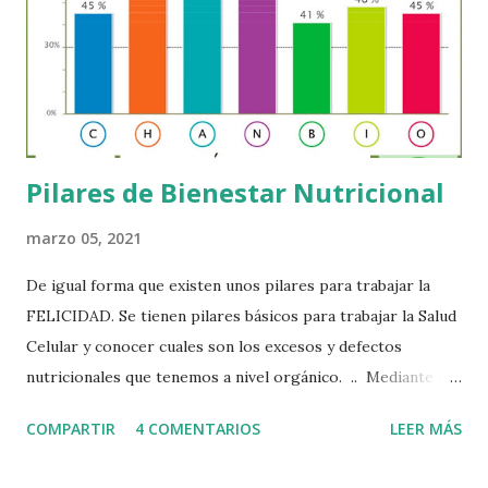
alimentación, los factores emocionales y los agentes
ambientales en la expresión genética. Conocer con
precisión estos factores nos otorga un enorme poder:
optimizar nuestra salud y prevenir enfermedades.
Modificando nuestros hábitos y nuestro entorn...
Pilares de Bienestar Nutricional
marzo 05, 2021
De igual forma que existen unos pilares para trabajar la
FELICIDAD. Se tienen pilares básicos para trabajar la Salud
Celular y conocer cuales son los excesos y defectos
nutricionales que tenemos a nivel orgánico. .. Mediante el
Sistema Iomet, creado por los Laboratorios Nutergia que
COMPARTIR
4 COMENTARIOS
LEER MÁS
han seguido patrones, clínicos, experimentales en sinergia
con varios aspectos que influyen en la salud, han podido