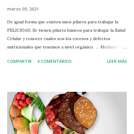
marzo 05, 2021
De igual forma que existen unos pilares para trabajar la
FELICIDAD. Se tienen pilares básicos para trabajar la Salud
Celular y conocer cuales son los excesos y defectos
nutricionales que tenemos a nivel orgánico. .. Mediante el
Sistema Iomet, creado por los Laboratorios Nutergia que
COMPARTIR
4 COMENTARIOS
LEER MÁS
han seguido patrones, clínicos, experimentales en sinergia
con varios aspectos que influyen en la salud, han podido
crear un cuestionario completo que puede evaluar variables
de comportamiento Nutricional a nivel celular, y se puede
conocer edos excesos y defectos nutricionales que generan
los hábitos alimentarios de una persona. .. Ahora bien,
hoy gracias a la tecnología podemos acceder de una manera
fácil y cómoda desde la tranquilidad de su hogar, a
este cuestionario de su PERFIL BIONUTRICIONAL y