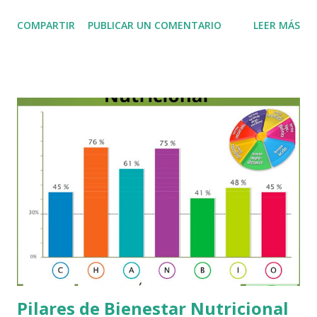
nuestros genes. Las investigaciones han demostrado que
COMPARTIR
PUBLICAR UN COMENTARIO
LEER MÁS
solo entre un 5 y 10 % de nuestra salud depende de la
genética heredada, mientras que el 90 a 95 % restante está
determinado por el entorno y las circunstancias en las que
vivimos. Esto significa que, aunque nuestros genes sean “el
plano” de nuestro organismo, el medio ambiente es el que
decide en gran medida cómo se expresan. La epigenética
analiza precisamente esto: Cómo los genes se activan o
desactivan en diferentes etapas de la vida. La influencia de la
alimentación, los factores emocionales y los agentes
ambientales en la expresión genética. Conocer con
precisión estos factores nos otorga un enorme poder:
optimizar nuestra salud y prevenir enfermedades.
Modificando nuestros hábitos y nuestro entorn...
Pilares de Bienestar Nutricional