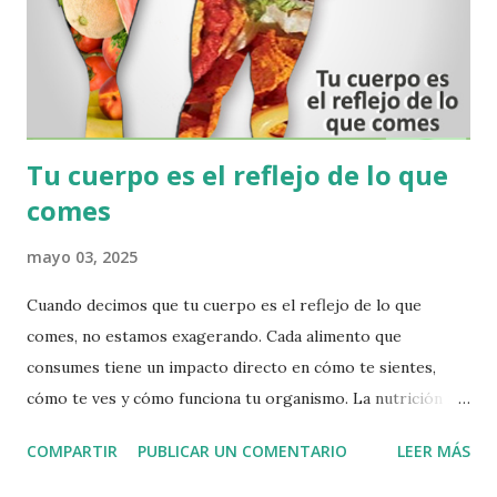
recibir un resultado que se refleja en un Histograma
detallado, en donde muestra cómo evoluciona
metabólicamente su organismo, y cuáles son las afecciones
más direc...
Tu cuerpo es el reflejo de lo que
comes
mayo 03, 2025
Cuando decimos que tu cuerpo es el reflejo de lo que
comes, no estamos exagerando. Cada alimento que
consumes tiene un impacto directo en cómo te sientes,
cómo te ves y cómo funciona tu organismo. La nutrición no
solo es una cuestión de estética, sino de salud y bienestar
COMPARTIR
PUBLICAR UN COMENTARIO
LEER MÁS
integral. Cada célula de tu cuerpo se construye con lo que
consumes, desde tus huesos hasta tu piel, pasando por tus