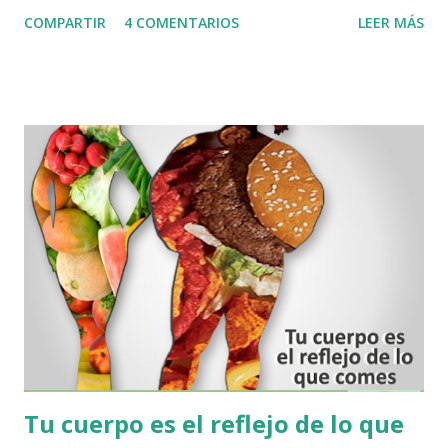
Sistema Iomet, creado por los Laboratorios Nutergia que
COMPARTIR
4 COMENTARIOS
LEER MÁS
han seguido patrones, clínicos, experimentales en sinergia
con varios aspectos que influyen en la salud, han podido
crear un cuestionario completo que puede evaluar variables
de comportamiento Nutricional a nivel celular, y se puede
conocer edos excesos y defectos nutricionales que generan
los hábitos alimentarios de una persona. .. Ahora bien,
hoy gracias a la tecnología podemos acceder de una manera
fácil y cómoda desde la tranquilidad de su hogar, a
este cuestionario de su PERFIL BIONUTRICIONAL y
recibir un resultado que se refleja en un Histograma
detallado, en donde muestra cómo evoluciona
metabólicamente su organismo, y cuáles son las afecciones
más direc...
Tu cuerpo es el reflejo de lo que