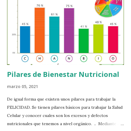
decide en gran medida cómo se expresan. La epigenética
analiza precisamente esto: Cómo los genes se activan o
desactivan en diferentes etapas de la vida. La influencia de la
alimentación, los factores emocionales y los agentes
ambientales en la expresión genética. Conocer con
precisión estos factores nos otorga un enorme poder:
optimizar nuestra salud y prevenir enfermedades.
Modificando nuestros hábitos y nuestro entorn...
Pilares de Bienestar Nutricional
marzo 05, 2021
De igual forma que existen unos pilares para trabajar la
FELICIDAD. Se tienen pilares básicos para trabajar la Salud
Celular y conocer cuales son los excesos y defectos
nutricionales que tenemos a nivel orgánico. .. Mediante el