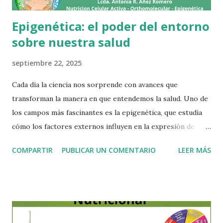
Epigenética: el poder del entorno
sobre nuestra salud
septiembre 22, 2025
Cada día la ciencia nos sorprende con avances que
transforman la manera en que entendemos la salud. Uno de
los campos más fascinantes es la epigenética, que estudia
cómo los factores externos influyen en la expresión de
nuestros genes. Las investigaciones han demostrado que
COMPARTIR
PUBLICAR UN COMENTARIO
LEER MÁS
solo entre un 5 y 10 % de nuestra salud depende de la
genética heredada, mientras que el 90 a 95 % restante está
determinado por el entorno y las circunstancias en las que
vivimos. Esto significa que, aunque nuestros genes sean “el
plano” de nuestro organismo, el medio ambiente es el que